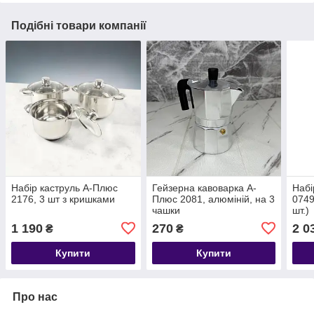
Подібні товари компанії
Набір каструль А-Плюс
Гейзерна кавоварка А-
Набі
2176, 3 шт з кришками
Плюс 2081, алюміній, на 3
0749
чашки
шт.)
1 190
270
2 0
₴
₴
Купити
Купити
Про нас