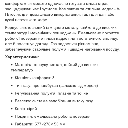
конфоркам ви можете одночасно готувати кілька страв,
заощаджуючи час і зусилля. Компактна та стильна модель A-
Плюс як для домашнього використання, так і для дачі або
кухні невеликого кафе.
Корпус виготовлений із міцного металу, стійкого до високих
температур і механічних пошкоджень. Емальоване покриття
робочої поверхні не тільки надає плиті естетичного вигляду,
але й полегшує догляд. Газ подається рівномірно,
забезпечуючи стабільне полум'я і швидке нагрівання посуду.
Характеристики:
Матеріал корпусу: метал, стійкий до високих
температур
Кількість конфорок: 3
Тип газу: пропан/бутан (залежно від моделі)
Регулювання полум'я: плавне та точне
Безпека: система запобігання витоку газу
Колір: сірий
Покриття: емальована робоча поверхня
Габарити: 577×278× 53 мм