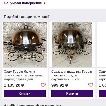
Всі умови повернення
Подібні товари компанії
Садж Греція Люкс із
Садж для шашлику Греція
Садж
соусницями та рюмками,
Люкс виноград із
вино
марміт, страва для
соусниками 36 см
чарк
подавання шашлику 36 см
пода
1 135,20
999,92
1 0
₴
₴
Купити
Купити
Акційні пропозиції та новинки