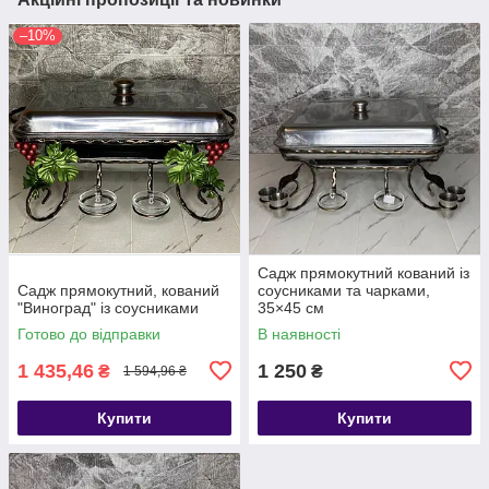
–10%
Садж прямокутний кований із
Садж прямокутний, кований
соусниками та чарками,
"Виноград" із соусниками
35×45 см
Готово до відправки
В наявності
1 435,46
1 250
₴
₴
1 594,96 ₴
Купити
Купити