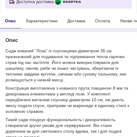
Доступна доставка
Опис
Характеристики
Доставка
Оплата
Умови п
Опис
Садж кований "Лоза" із соусницями діаметром 36 см
призначений для подавання та підтримання тепла гарячих
страв під час застілля. Його можна використовувати для
шашлику, овочів, риби чи інших частувань, зберігаючи їх
теплими завдяки вугіллю, свічкам або сухому пальному, яке
розміщується у нижній мисці.
Конструкція виготовлена з кованого прута товщиною 8 мм та
декорована елементами у вигляді лози. У комплекті
передбачені металеві соусниці діаметром 10 см, які дають
змогу подати соуси, приправи чи маринади в єдиному стилі з
основною стравою.
Такий садж поєднує функціональність і декоративність,
створюючи зручні умови для сервірування. Він стане
доречним як для святкового столу вдома, так і для подачі
страв на природі.