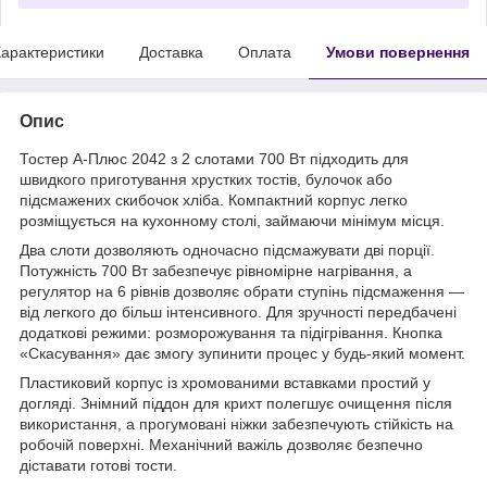
арактеристики
Доставка
Оплата
Умови повернення
Опис
Тостер А-Плюс 2042 з 2 слотами 700 Вт підходить для
швидкого приготування хрустких тостів, булочок або
підсмажених скибочок хліба. Компактний корпус легко
розміщується на кухонному столі, займаючи мінімум місця.
Два слоти дозволяють одночасно підсмажувати дві порції.
Потужність 700 Вт забезпечує рівномірне нагрівання, а
регулятор на 6 рівнів дозволяє обрати ступінь підсмаження —
від легкого до більш інтенсивного. Для зручності передбачені
додаткові режими: розморожування та підігрівання. Кнопка
«Скасування» дає змогу зупинити процес у будь-який момент.
Пластиковий корпус із хромованими вставками простий у
догляді. Знімний піддон для крихт полегшує очищення після
використання, а прогумовані ніжки забезпечують стійкість на
робочій поверхні. Механічний важіль дозволяє безпечно
діставати готові тости.