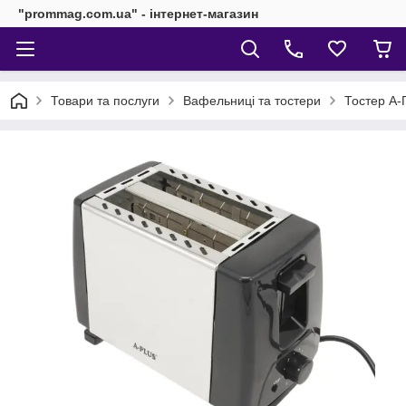
"prommag.com.ua" - інтернет-магазин
Товари та послуги
Вафельниці та тостери
Тостер А-