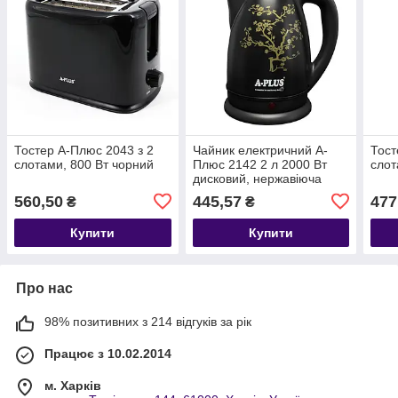
Тостер А-Плюс 2043 з 2
Чайник електричний А-
Тост
слотами, 800 Вт чорний
Плюс 2142 2 л 2000 Вт
слот
дисковий, нержавіюча
сталь
560,50
445,57
477
₴
₴
Купити
Купити
Про нас
98% позитивних з 214 відгуків за рік
Працює з 10.02.2014
м. Харків