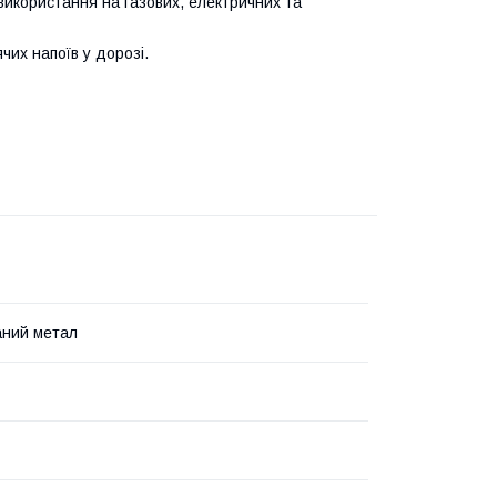
використання на газових, електричних та
чих напоїв у дорозі.
аний метал