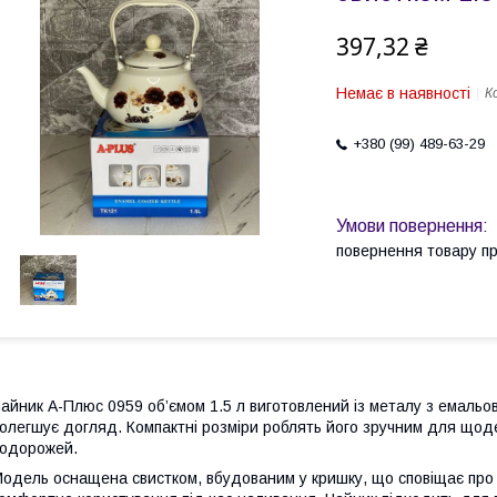
397,32 ₴
Немає в наявності
К
+380 (99) 489-63-29
повернення товару п
айник А-Плюс 0959 об’ємом 1.5 л виготовлений із металу з емальов
олегшує догляд. Компактні розміри роблять його зручним для щоде
одорожей.
одель оснащена свистком, вбудованим у кришку, що сповіщає про 