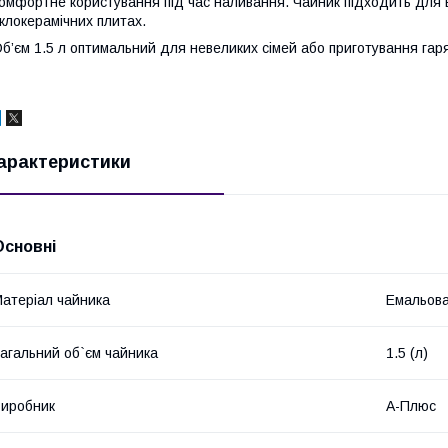
омфортне користування під час наливання. Чайник підходить для 
клокерамічних плитах.
б’єм 1.5 л оптимальний для невеликих сімей або приготування гаря
арактеристики
Основні
атеріал чайника
Емальов
агальний об`єм чайника
1.5 (л)
иробник
А-Плюс