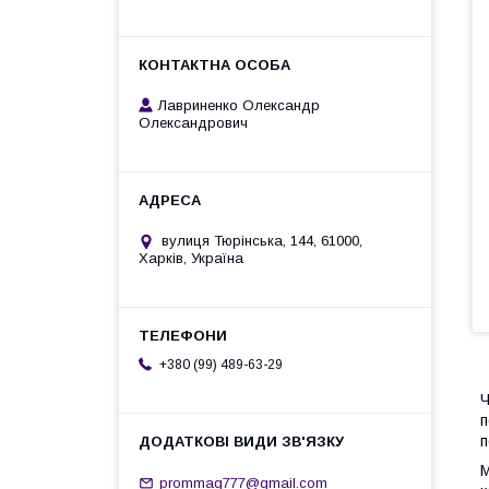
Лавриненко Олександр
Олександрович
вулиця Тюрінська, 144, 61000,
Харків, Україна
+380 (99) 489-63-29
Ч
п
п
М
prommag777@gmail.com